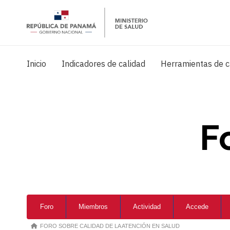
Inicio
Indicadores de calidad
Herramientas de c
F
Forum
Foro
Miembros
Actividad
Accede
Navigation
Forum
FORO SOBRE CALIDAD DE LA ATENCIÓN EN SALUD