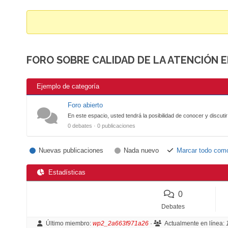
breadcrumbs
-
You
are
FORO SOBRE CALIDAD DE LA ATENCIÓN 
here:
Ejemplo de categoría
Foro abierto
En este espacio, usted tendrá la posibilidad de conocer y discuti
0 debates · 0 publicaciones
Nuevas publicaciones
Nada nuevo
Marcar todo como
Estadísticas
0
Debates
Último miembro:
wp2_2a663f971a26
·
Actualmente en línea: