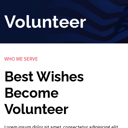
Volunteer
WHO WE SERVE
Best Wishes
Become
Volunteer
Lorem ipsum dolor sit amet, consectetur adipisicing elit,