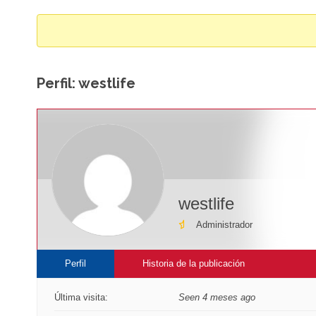
breadcrumbs
-
You
are
Perfil: westlife
here:
westlife
Administrador
Perfil
Historia de la publicación
Última visita:
Seen 4 meses ago